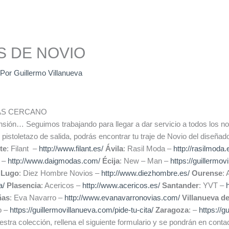
S DE NOVIO
 Por
Guillermo Villanueva
.
ÁS CERCANO
nsión… Seguimos trabajando para llegar a dar servicio a todos los 
istoletazo de salida, podrás encontrar tu traje de Novio del diseñad
te
: Filant –
http://www.filant.es/
Ávila
: Rasil Moda –
http://rasilmoda.
g –
http://www.daigmodas.com/
Écija
: New – Man –
https://guillermov
Lugo
: Diez Hombre Novios –
http://www.diezhombre.es/
Ourense
: 
a/
Plasencia
: Acericos –
http://www.acericos.es/
Santander
: YVT –
ñas
: Eva Navarro –
http://www.evanavarronovias.com/
Villanueva de
o –
https://guillermovillanueva.com/pide-tu-cita/
Zaragoza
: –
https://g
stra colección, rellena el siguiente formulario y se pondrán en cont