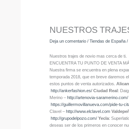
NUESTROS TRAJE
Deja un comentario
/
Tiendas de España
/
Nuestros trajes de novio mas cerca de ti
ENCUENTRA TU PUNTO DE VENTA M
Nuestra firma se encuentra en plena expa
temporada 2018, que en breve daremos el p
estos puntos de venta autorizados.
Alican
http://ankerfashion.es/
Ciudad Real
: Dai
Merino –
http://artenovia-saramerino.com/
https://guillermovillanueva.com/pide-tu-cit
Clavel –
http://www.elclavel.com
Valdepe
http://grupodelpozo.com/
Yecla
: Superlati
deseas ser de los primeros en conocer nue