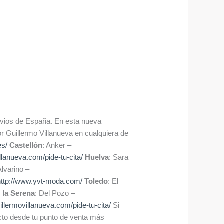
novios de España. En esta nueva
or Guillermo Villanueva en cualquiera de
es/
Castellón
: Anker –
illanueva.com/pide-tu-cita/
Huelva
: Sara
Alvarino –
http://www.yvt-moda.com/
Toledo
: El
 la Serena
: Del Pozo –
uillermovillanueva.com/pide-tu-cita/
Si
acto desde tu punto de venta más