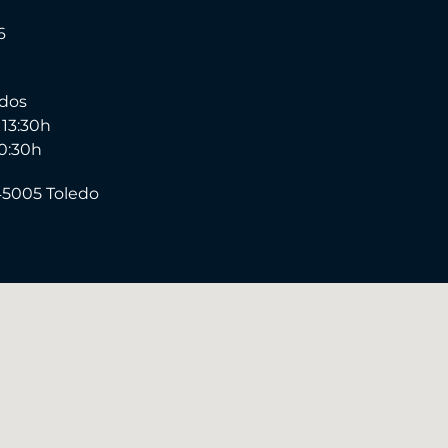
6
ados
 13:30h
20:30h
 45005 Toledo