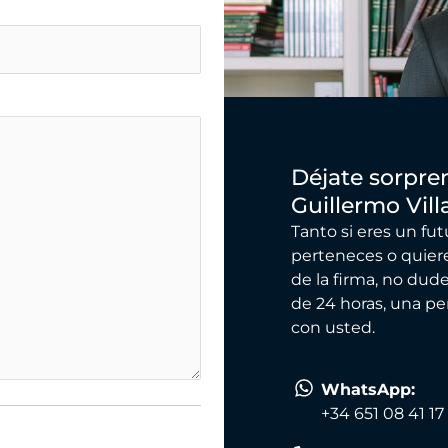
Déjate sorpren
Guillermo Vil
Tanto si eres un fu
perteneces o quiere
de la firma, no dud
de 24 horas, una p
con usted.
WhatsApp:
+34 651 08 41 17