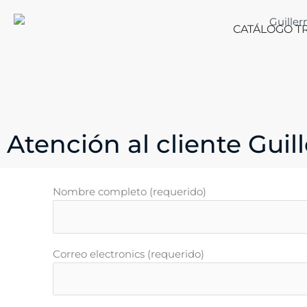
Ir
al
CATÁLOGO T
contenido
Atención al cliente Gui
Nombre completo (requerido)
Correo electronics (requerido)