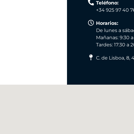
Teléfono:
+34 925 97 40 7
Horarios:
De lunes a sáb
Mañanas: 9:30 a
Tardes: 17:30 a 
C. de Lisboa, 8,