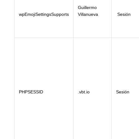
Guillermo
wpEmojiSettingsSupports
Villanueva
Sesión
PHPSESSID
.vbt.io
Sesión