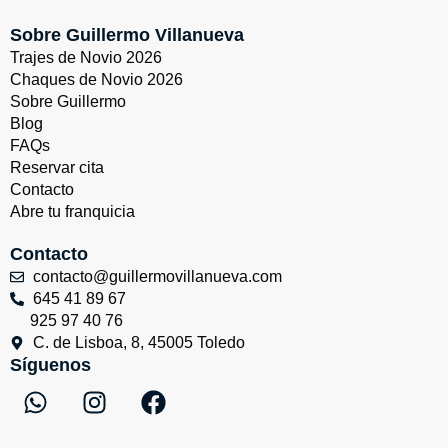
Sobre Guillermo Villanueva
Trajes de Novio 2026
Chaques de Novio 2026
Sobre Guillermo
Blog
FAQs
Reservar cita
Contacto
Abre tu franquicia
Contacto
contacto@guillermovillanueva.com
645 41 89 67
925 97 40 76
C. de Lisboa, 8, 45005 Toledo
Síguenos
W
I
F
h
n
a
a
s
c