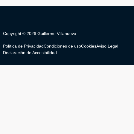
t
t
e
s
a
b
a
g
o
p
r
o
p
a
k
Copyright © 2026 Guillermo Villanueva
m
Política de Privacidad
Condiciones de uso
Cookies
Aviso Legal
Declaración de Accesibilidad