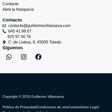
Contacto
Abre tu franquicia
Contacto
contacto@guillermovillanueva.com
645 41 89 67
925 97 40 76
C. de Lisboa, 8, 45005 Toledo
Síguenos
W
I
F
h
n
a
a
s
c
t
t
e
s
a
b
a
g
o
p
r
o
p
a
k
Copyright © 2026 Guillermo Villanueva
m
Política de Privacidad
Condiciones de uso
Cookies
Aviso Legal