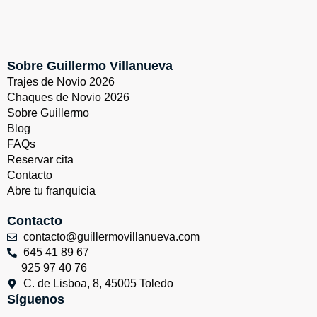
Sobre Guillermo Villanueva
Trajes de Novio 2026
Chaques de Novio 2026
Sobre Guillermo
Blog
FAQs
Reservar cita
Contacto
Abre tu franquicia
Contacto
contacto@guillermovillanueva.com
645 41 89 67
925 97 40 76
C. de Lisboa, 8, 45005 Toledo
Síguenos
W
I
F