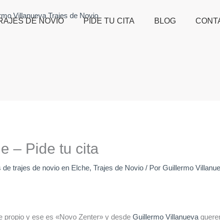
RAJES DE NOVIO
PIDE TU CITA
BLOG
CONT
e – Pide tu cita
 de trajes de novio en Elche
,
Trajes de Novio
/ Por
Guillermo Villanu
re propio y ese es «Novo Zenter» y desde
Guillermo Villanueva
querem