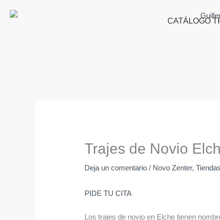
Ir
al
CATÁLOGO T
contenido
Trajes de Novio Elch
Deja un comentario
/
Novo Zenter
,
Tiendas
PIDE TU CITA
Los trajes de novio en Elche tienen nomb