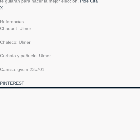
te guiarán para hacer la mejor elección.
Pide Cita
X
Referencias
Chaquet: Ulmer
Chaleco: Ulmer
Corbata y pañuelo: Ulmer
Camisa: gvcm-23c701
PINTEREST