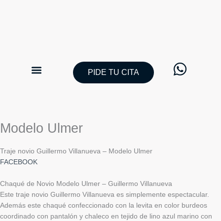
Ir
al
contenido
PIDE TU CITA
CATÁLOGO TRAJES DE NOVIO
PIDE TU CITA
Modelo Ulmer
Traje novio Guillermo Villanueva – Modelo Ulmer
FACEBOOK
Chaqué de Novio Modelo Ulmer – Guillermo Villanueva
Este traje novio Guillermo Villanueva es simplemente espectacular.
Además este chaqué confeccionado con la levita en color burdeos
coordinado con pantalón y chaleco en tejido de lino azul marino con