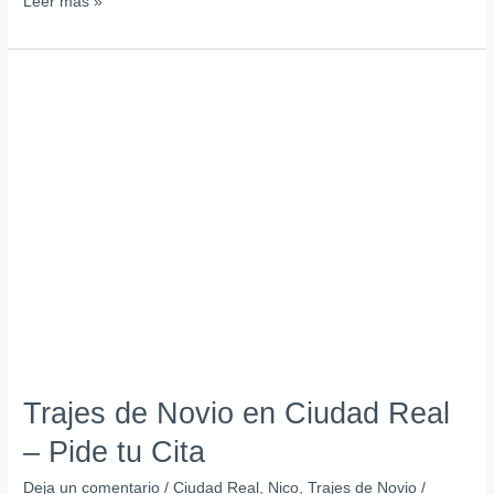
Leer más »
Trajes
de
Novio
en
Ciudad
Real
–
Pide
tu
Cita
Trajes de Novio en Ciudad Real
– Pide tu Cita
Deja un comentario
/
Ciudad Real
,
Nico
,
Trajes de Novio
/