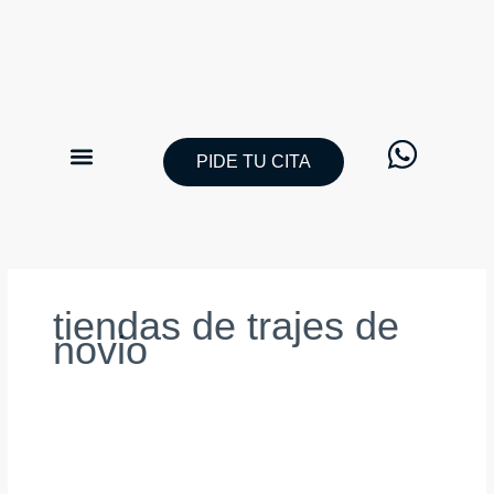
Ir
al
contenido
PIDE TU CITA
CATÁLOGO TRAJES DE NOVIO
PIDE TU CITA
tiendas de trajes de
novio
Los
trajes
de