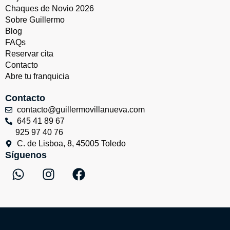
Chaques de Novio 2026
Sobre Guillermo
Blog
FAQs
Reservar cita
Contacto
Abre tu franquicia
Contacto
contacto@guillermovillanueva.com
645 41 89 67
925 97 40 76
C. de Lisboa, 8, 45005 Toledo
Síguenos
W
I
F
h
n
a
a
s
c
t
t
e
s
a
b