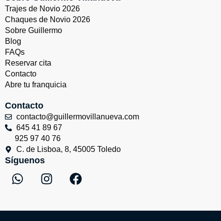
Trajes de Novio 2026
Chaques de Novio 2026
Sobre Guillermo
Blog
FAQs
Reservar cita
Contacto
Abre tu franquicia
Contacto
contacto@guillermovillanueva.com
645 41 89 67
925 97 40 76
C. de Lisboa, 8, 45005 Toledo
Síguenos
W
I
F
h
n
a
a
s
c
t
t
e