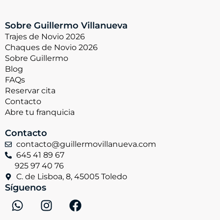
Sobre Guillermo Villanueva
Trajes de Novio 2026
Chaques de Novio 2026
Sobre Guillermo
Blog
FAQs
Reservar cita
Contacto
Abre tu franquicia
Contacto
contacto@guillermovillanueva.com
645 41 89 67
925 97 40 76
C. de Lisboa, 8, 45005 Toledo
Síguenos
W
I
F
h
n
a