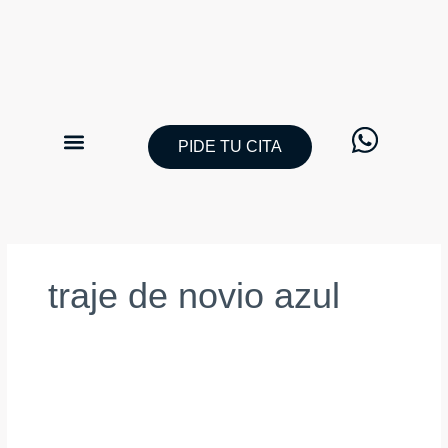
Ir
al
contenido
PIDE TU CITA
CATÁLOGO TRAJES DE NOVIO
PIDE TU CITA
traje de novio azul
El
Impacto
del
Traje