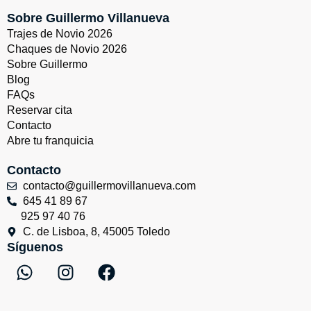
Sobre Guillermo Villanueva
Trajes de Novio 2026
Chaques de Novio 2026
Sobre Guillermo
Blog
FAQs
Reservar cita
Contacto
Abre tu franquicia
Contacto
contacto@guillermovillanueva.com
645 41 89 67
925 97 40 76
C. de Lisboa, 8, 45005 Toledo
Síguenos
W
I
F
h
n
a
a
s
c