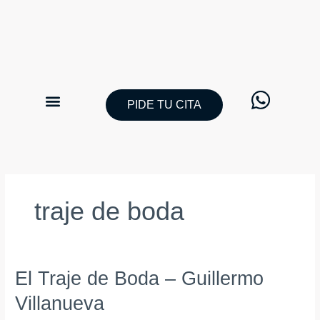
Ir
al
contenido
PIDE TU CITA
CATÁLOGO TRAJES DE NOVIO
PIDE TU CITA
traje de boda
El
El Traje de Boda – Guillermo
Traje
Villanueva
de
Boda