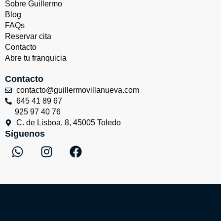
Sobre Guillermo
Blog
FAQs
Reservar cita
Contacto
Abre tu franquicia
Contacto
contacto@guillermovillanueva.com
645 41 89 67
925 97 40 76
C. de Lisboa, 8, 45005 Toledo
Síguenos
W
I
F
h
n
a
a
s
c
t
t
e
s
a
b
a
g
o
p
r
o