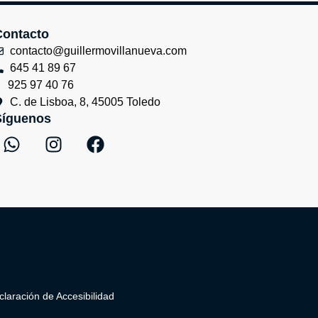
Contacto
contacto@guillermovillanueva.com
645 41 89 67
925 97 40 76
C. de Lisboa, 8, 45005 Toledo
Síguenos
W
I
F
h
n
a
a
s
c
t
t
e
s
a
b
a
g
o
p
r
o
p
a
k
m
claración de Accesibilidad