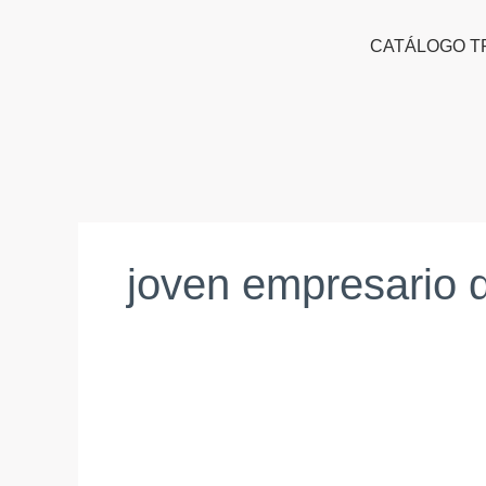
Ir
al
CATÁLOGO T
contenido
joven empresario 
GUILLERMO
VILLANUEVA