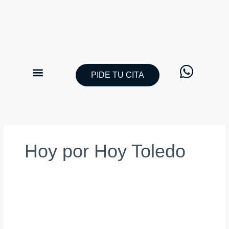
Ir
al
contenido
PIDE TU CITA
CATÁLOGO TRAJES DE NOVIO
PIDE TU CITA
Hoy por Hoy Toledo
Guillermo
Villanueva
España,
Europa