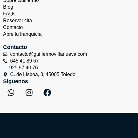
Sobre Guillermo
Blog
FAQs
Reservar cita
Contacto
Abre tu franquicia
Contacto
contacto@guillermovillanueva.com
645 41 89 67
925 97 40 76
C. de Lisboa, 8, 45005 Toledo
Síguenos
W
I
F
h
n
a
a
s
c
t
t
e
s
a
b
a
g
o
p
r
o