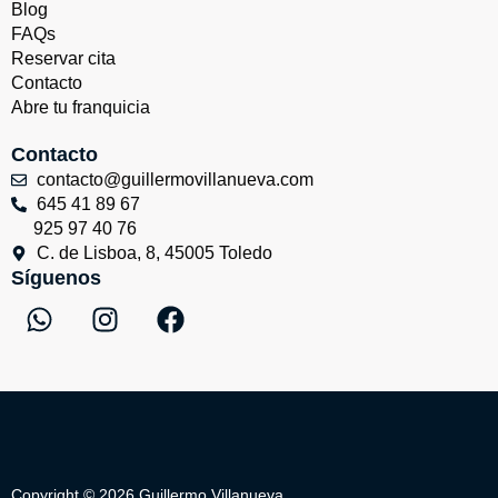
Blog
FAQs
Reservar cita
Contacto
Abre tu franquicia
Contacto
contacto@guillermovillanueva.com
645 41 89 67
925 97 40 76
C. de Lisboa, 8, 45005 Toledo
Síguenos
W
I
F
h
n
a
a
s
c
t
t
e
s
a
b
a
g
o
p
r
o
Copyright © 2026 Guillermo Villanueva