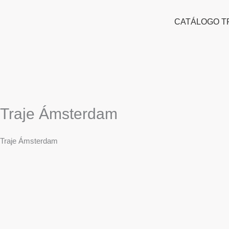
Ir
al
CATÁLOGO T
contenido
Traje Ámsterdam
Traje Ámsterdam