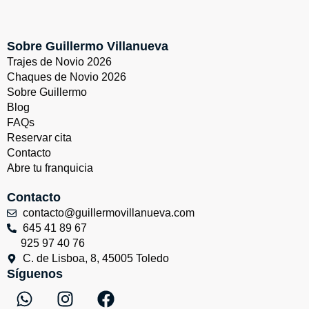
Sobre Guillermo Villanueva
Trajes de Novio 2026
Chaques de Novio 2026
Sobre Guillermo
Blog
FAQs
Reservar cita
Contacto
Abre tu franquicia
Contacto
contacto@guillermovillanueva.com
645 41 89 67
925 97 40 76
C. de Lisboa, 8, 45005 Toledo
Síguenos
W
I
F
h
n
a