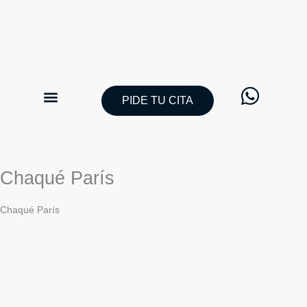
Ir
al
contenido
PIDE TU CITA
CATÁLOGO TRAJES DE NOVIO
PIDE TU CITA
Chaqué París
Chaqué París