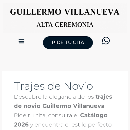
Ir
al
contenido
PIDE TU CITA
CATÁLOGO TRAJES DE NOVIO
PIDE TU CITA
Trajes de Novio
Descubre la elegancia de los
trajes
de novio Guillermo Villanueva
.
Pide tu cita, consulta el
Catálogo
2026
y encuentra el estilo perfecto