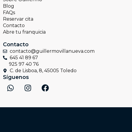
Blog
FAQs
Reservar cita
Contacto
Abre tu franquicia
Contacto
contacto@guillermovillanueva.com
645 41 89 67
925 97 40 76
C. de Lisboa, 8, 45005 Toledo
Síguenos
W
I
F
h
n
a
a
s
c
t
t
e
s
a
b
a
g
o
p
r
o