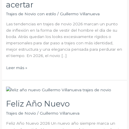
estilos,
acertar
colores
Trajes de Novio con estilo
/
Guillermo Villanueva
y
cómo
Las tendencias en trajes de novio 2026 marcan un punto
acertar
de inflexión en la forma de vestir del hombre el día de su
boda. Atrás quedan los looks excesivamente rígidos o
impersonales para dar paso a trajes con más identidad,
mejor estructura y una elegancia pensada para perdurar en
el tiempo. En 2026, el novio […]
Leer más »
Feliz
Año
Feliz Año Nuevo
Nuevo
Trajes de Novio
/
Guillermo Villanueva
Feliz Año Nuevo 2026 Un nuevo año siempre marca un