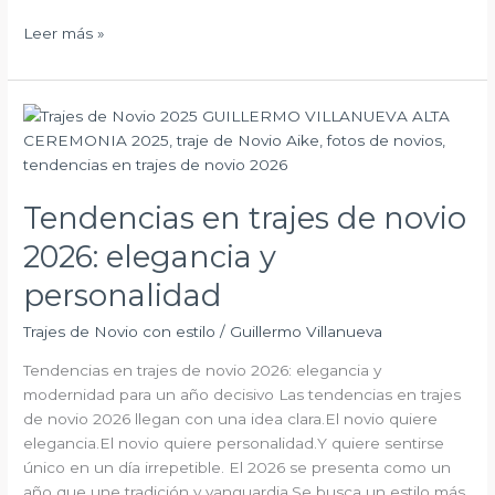
Leer más »
Tendencias
en
trajes
de
Tendencias en trajes de novio
novio
2026:
2026: elegancia y
elegancia
y
personalidad
personalidad
Trajes de Novio con estilo
/
Guillermo Villanueva
Tendencias en trajes de novio 2026: elegancia y
modernidad para un año decisivo Las tendencias en trajes
de novio 2026 llegan con una idea clara.El novio quiere
elegancia.El novio quiere personalidad.Y quiere sentirse
único en un día irrepetible. El 2026 se presenta como un
año que une tradición y vanguardia.Se busca un estilo más