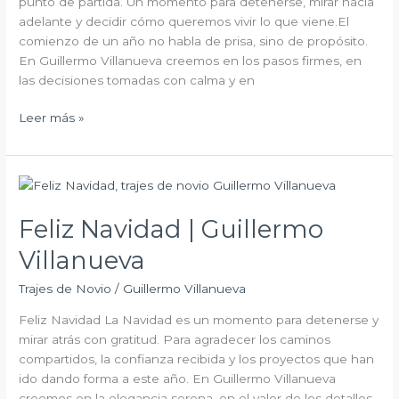
punto de partida. Un momento para detenerse, mirar hacia
adelante y decidir cómo queremos vivir lo que viene.El
comienzo de un año no habla de prisa, sino de propósito.
En Guillermo Villanueva creemos en los pasos firmes, en
las decisiones tomadas con calma y en
Leer más »
Feliz
Navidad
Feliz Navidad | Guillermo
|
Guillermo
Villanueva
Villanueva
Trajes de Novio
/
Guillermo Villanueva
Feliz Navidad La Navidad es un momento para detenerse y
mirar atrás con gratitud. Para agradecer los caminos
compartidos, la confianza recibida y los proyectos que han
ido dando forma a este año. En Guillermo Villanueva
creemos en la elegancia serena, en el valor de los detalles