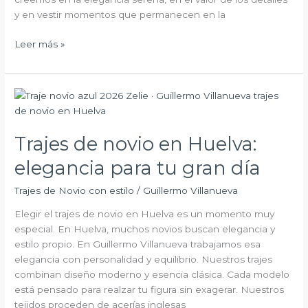
y en vestir momentos que permanecen en la
Leer más »
Trajes
de
novio
Trajes de novio en Huelva:
en
Huelva:
elegancia para tu gran día
elegancia
para
Trajes de Novio con estilo
/
Guillermo Villanueva
tu
Elegir el trajes de novio en Huelva es un momento muy
gran
especial. En Huelva, muchos novios buscan elegancia y
día
estilo propio. En Guillermo Villanueva trabajamos esa
elegancia con personalidad y equilibrio. Nuestros trajes
combinan diseño moderno y esencia clásica. Cada modelo
está pensado para realzar tu figura sin exagerar. Nuestros
tejidos proceden de acerías inglesas