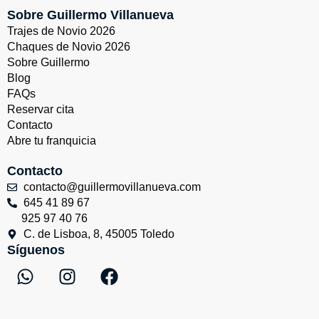
Sobre Guillermo Villanueva
Trajes de Novio 2026
Chaques de Novio 2026
Sobre Guillermo
Blog
FAQs
Reservar cita
Contacto
Abre tu franquicia
Contacto
contacto@guillermovillanueva.com
645 41 89 67
925 97 40 76
C. de Lisboa, 8, 45005 Toledo
Síguenos
W
I
F
h
n
a
a
s
c